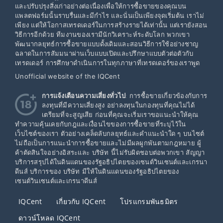
และปรับปรุงสิ่งเก่าอย่างต่อเนื่องเพื่อให้การซื้อขายของคุณบน
แพลตฟอร์มนั้นราบรื่นและมีกำไร และนั่นเป็นเพียงจุดเริ่มต้น เราไม่
เพียง แต่ให้โอกาสเทรดเดอร์ในการสร้างรายได้เท่านั้น แต่เรายังสอน
วิธีการอีกด้วย ทีมงานของเรามีนักวิเคราะห์ระดับโลก พวกเขา
พัฒนากลยุทธ์การซื้อขายแบบดั้งเดิมและสอนวิธีการใช้อย่างชาญ
ฉลาดในการสัมมนาผ่านเว็บแบบเปิดและปรึกษาแบบตัวต่อตัวกับ
เทรดเดอร์ การศึกษาดำเนินการในทุกภาษาที่เทรดเดอร์ของเราพูด
Unofficial website of the IQCent
การแจ้งเตือนความเสี่ยงทั่วไป
: การซื้อขายเกี่ยวข้องกับการ
ลงทุนที่มีความเสี่ยงสูง อย่าลงทุนในกองทุนที่คุณไม่ได้
เตรียมที่จะสูญเสีย ก่อนที่คุณจะเริ่มเราขอแนะนำให้คุณ
ทำความคุ้นเคยกับกฎและเงื่อนไขของการซื้อขายที่ระบุไว้ใน
เว็บไซต์ของเรา ตัวอย่างเคล็ดลับกลยุทธ์และคำแนะนำใด ๆ บนไซต์
ไม่ถือเป็นการแนะนำการซื้อขายและไม่มีผลผูกพันตามกฎหมาย ผู้
ค้าตัดสินใจอย่างอิสระและ บริษัท นี้ไม่รับผิดชอบต่อพวกเขา สัญญา
บริการสรุปได้ในดินแดนของรัฐอธิปไตยของเซนต์วินเซนต์และเกรนา
ดีนส์ บริการของ บริษัท มีให้ในดินแดนของรัฐอธิปไตยของ
เซนต์วินเซนต์และเกรนาดีนส์
IQCent
เกี่ยวกับ IQCent
โปรแกรมพันธมิตร
ดาวน์โหลด IQCent