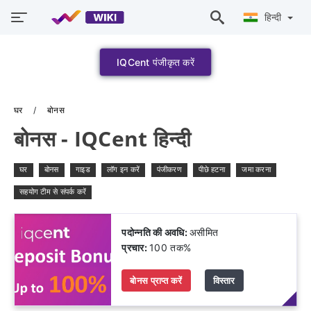
हिन्दी
IQCent पंजीकृत करें
घर
बोनस
बोनस - IQCent हिन्दी
घर
बोनस
गाइड
लॉग इन करें
पंजीकरण
पीछे हटना
जमा करना
सहयोग टीम से संपर्क करें
पदोन्नति की अवधि:
असीमित
प्रचार:
100 तक%
बोनस प्राप्त करें
विस्तार