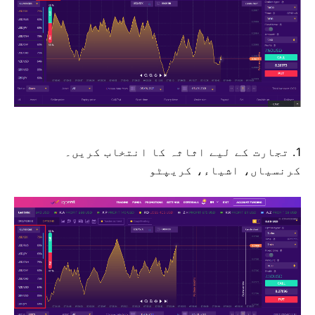
1. تجارت کے لیے اثاثہ کا انتخاب کریں۔
کرنسیاں، اشیاء، کریپٹو