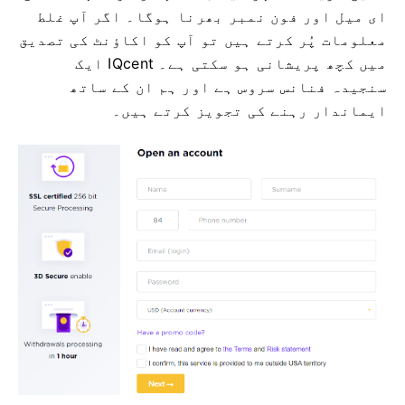
ای میل اور فون نمبر بھرنا ہوگا۔
اگر آپ غلط
معلومات پُر کرتے ہیں تو آپ کو اکاؤنٹ کی تصدیق
میں کچھ پریشانی ہو سکتی ہے۔
IQcent ایک
سنجیدہ فنانس سروس ہے اور ہم ان کے ساتھ
ایماندار رہنے کی تجویز کرتے ہیں۔