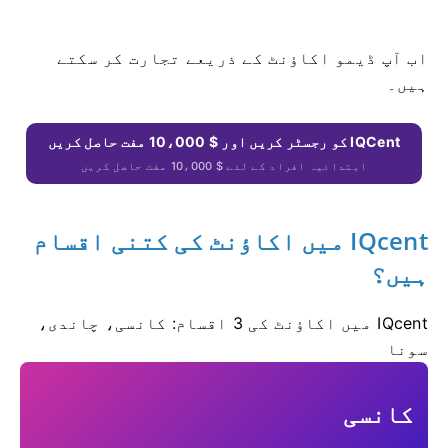
اب آپ ڈیمو اکاؤنٹ کے ذریعے تجارت کر سکتے
ہیں۔
IQCent کو رجسٹر کریں اور $ 10،000 مفت حاصل کریں
ابتدائیہ افراد کے لئے $ 10،000 مفت حاصل کریں
IQcent میں اکاؤنٹ کی کتنی اقسام
ہیں؟
IQcent میں اکاؤنٹ کی 3 اقسام: کانسی، چاندی،
سونا
کانسی