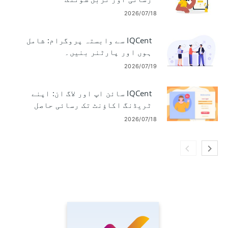
2026/07/18
IQCent سے وابستہ پروگرام: شامل
ہوں اور پارٹنر بنیں۔
2026/07/19
IQCent سائن اپ اور لاگ ان: اپنے
ٹریڈنگ اکاؤنٹ تک رسائی حاصل
کریں۔
2026/07/18