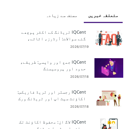
متعلقہ خبریں
مصنف سے زیادہ
IQCent ٹریڈنگ کے اکثر پوچھے
گئے سوالات: آرڈرز، اثاثے،
عملدرآمد اور رسک
2026/07/19
IQCent جمع اور واپسی: طریقے،
حدود اور پروسیسنگ
2026/07/18
IQCent رجسٹر اور ٹریڈ فاریکس:
اکاؤنٹ سیٹ اپ اور ٹریڈنگ ورک
فلو
2026/07/18
IQCent لاگ ان: محفوظ اکاؤنٹ تک
رسائی اور ٹربل شوٹنگ