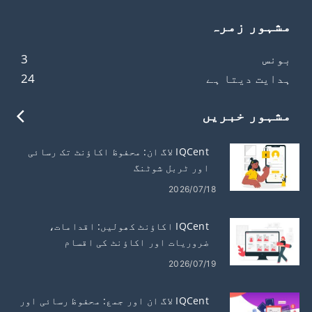
مشہور زمرہ
بونس
3
ہدایت دیتا ہے
24
مشہور خبریں
IQCent لاگ ان: محفوظ اکاؤنٹ تک رسائی
اور ٹربل شوٹنگ
2026/07/18
IQCent اکاؤنٹ کھولیں: اقدامات،
ضروریات اور اکاؤنٹ کی اقسام
2026/07/19
IQCent لاگ ان اور جمع: محفوظ رسائی اور