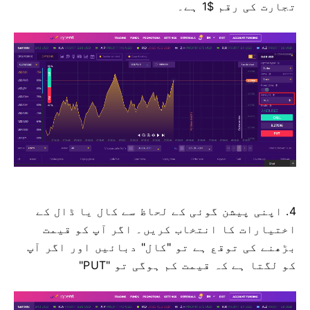
تجارت کی رقم $1 ہے۔
4. اپنی پیشن گوئی کے لحاظ سے کال یا ڈال کے
اختیارات کا انتخاب کریں۔
اگر آپ کو قیمت
بڑھنے کی توقع ہے تو "کال" دبائیں اور اگر آپ
کو لگتا ہے کہ قیمت کم ہوگی تو "PUT"