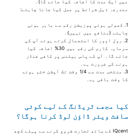
میں ایک مدت کا اضافہ کیا جائے گا)۔
مندرجہ ذیل شرائط پر عمل کیا جانا چاہئے:
1. کھولی ہوئی پوزیشن رقم سے باہر ہونی
چاہئے (منافع میں نہیں)۔
2. رول اوور کا استعمال کرتے ہوئے آپ کی
سرمایہ کاری کی رقم میں 30% اضافہ کیا
جائے گا۔
آپ کے پاس بیلنس پر کافی فنڈز
ہونے کی ضرورت ہے۔
3. منتخب مدت سے 1/4 وقت تک آپشن ختم ہونے
کا وقت باقی ہے۔
کیا مجھے ٹریڈنگ کے لیے کوئی
سافٹ ویئر ڈاؤن لوڈ کرنا ہوگا؟
IQcent کے ساتھ تجارت شروع کرنے سے پہلے کچھ