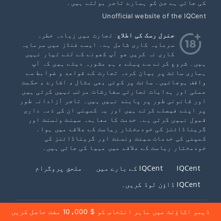
کی جاتی ہے جن کو ہمارے تاجر بولتے ہیں۔
Unofficial website of the IQCent
جنرل رسک کی اطلاع
: تجارت میں زیادہ خطرہ
سرمایہ کاری شامل ہے۔ ایسے فنڈز میں سرمایہ
کاری نہ کریں جو آپ کھونے کے لئے تیار نہیں
ہیں۔ شروع کرنے سے پہلے ، ہم مشورہ دیتے ہیں کہ آپ
ہماری سائٹ پر بیان کردہ تجارت کے قواعد و ضوابط سے
واقف ہوجائیں۔ سائٹ پر کوئی بھی مثال ، اشارے ، حکمت
عملی اور ہدایات تجارتی سفارشات مرتب نہیں کرتی ہیں
اور قانونی طور پر پابند نہیں ہیں۔ تاجر آزادانہ طور
پر اپنے فیصلے کرتے ہیں اور یہ کمپنی ان کی ذمہ داری
قبول نہیں کرتی ہے۔ خدمت کا معاہدہ سینٹ ونسنٹ اور
گریناڈائنز کی خودمختار ریاست کے علاقے میں ہوا۔
کمپنی کی خدمات سینٹ ونسنٹ اور گریناڈائنز کی
خودمختار ریاست کے علاقے میں مہیا کی جاتی ہیں۔
IQCent
IQCent کے بارے میں
ملحق پروگرام
IQCent ڈاؤن لوڈ کریں۔
ڈیمو اکاؤنٹ میں ماہر انتخاب کو $ 10،000 مفت حاصل کریں