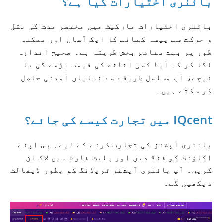
بائنری اختیارات کیا ہے؟
بائنری اختیارات مارکیٹ میں مختصر مدت کی نقل
و حرکت سے پیسہ کمانے کا ایک آسان اور ممکنہ
طور پر بہت منافع بخش طریقہ ہے۔
صحیح اندازہ
لگا کر کہ آیا کسی اثاثے کی قیمت بڑھے گی یا
نیچے، آپ مسلسل طریقے سے نمایاں آمدنی حاصل
کر سکتے ہیں۔
IQcent میں تجارت کیسے کی جائے؟
بائنری آپشنز کی تجارت کرنے کے لیے، بس اپنے
اکاؤنٹ کو فنڈ دیں اور پلیٹ فارم میں لاگ ان
کریں۔
آپ بائنری آپشنز ٹریڈنگ کو بطور ڈیفالٹ
دیکھیں گے۔