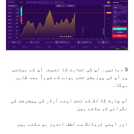
5 دبائیں۔ آپ کی تجارت کا نتیجہ آپ کے بیلنس
پر آپ کی پوزیشن ختم ہونے کے فوراً بعد ظاہر
ہوگا۔
آپ چارٹ گڈ لک کے تحت اپنے آرڈر کی پیشرفت کی
نگرانی کر سکتے ہیں
اور اپنی ٹریڈنگ سے لطف اندوز ہو سکتے ہیں