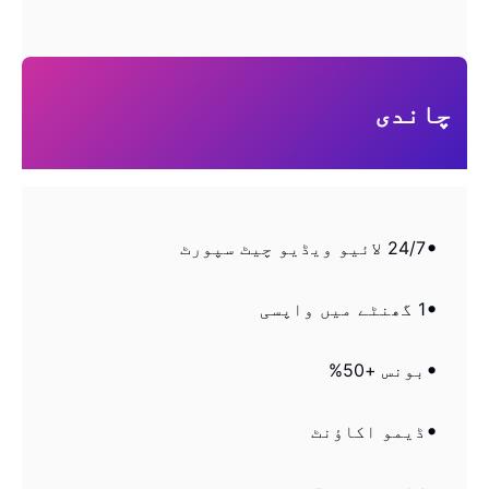
چاندی
24/7 لائیو ویڈیو چیٹ سپورٹ
1 گھنٹے میں واپسی
بونس +50%
ڈیمو اکاؤنٹ