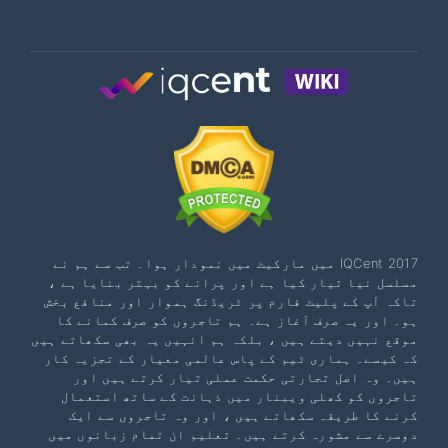
IQCent 2017 میں مارکیٹ میں نمودار ہوا۔ تب سے ہم نے
مسلسل نیا تیار کیا ہے اور پرانے کو بہتر بنایا ہے ،
تاکہ آپ کے پلیٹ فارم پر ٹریڈنگ ہموار اور منافع بخش
ہو۔ اور یہ صرف آغاز ہے۔ ہم تاجروں کو صرف کمانے کا
موقع نہیں دیتے ہیں ، بلکہ ہم انہیں یہ بھی سکھاتے ہیں
کہ کیسے۔ ہماری ٹیم کے پاس عالمی معیار کے تجزیہ کار
ہیں۔ وہ اصل تجارتی حکمت عملی تیار کرتے ہیں اور
تاجروں کو کھلی ویبنار میں ذہانت کے ساتھ استعمال
کرنے کا طریقہ سکھاتے ہیں ، اور وہ تاجروں سے ایک
دوسرے سے مشورہ کرتے ہیں۔ تعلیم ان تمام زبانوں میں