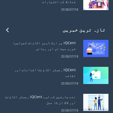
فنڈنگ ​​کے اختیارات
2026/07/18
تازہ ترین خبریں
IQCent پر ایک ڈیمو اکاؤنٹ کھولیں:
فوری سیٹ اپ اور رسائی
2026/07/19
IQCent رجسٹر اکاؤنٹ: اقدامات اور
تقاضے
2026/07/19
نئے صارفین کے لیے IQCent رجسٹر اکاؤنٹ
اور لاگ ان کا عمل
2026/07/19