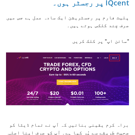
IQcent پر رجسٹر ہوں۔
پلیٹ فارم پر رجسٹریشن ایک سادہ عمل ہے جس میں
صرف چند کلکس ہوتے ہیں۔
"سائن اپ" پر کلک کریں
براہ کرم یقینی بنائیں کہ آپ نے تمام ڈیٹا کو
صحیح طریقے سے پُر کیا ہے۔
آپ کو صرف اپنا اصلی