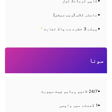
کاپی ٹریڈنگ ٹول
ماسٹر کلاس (ویب سیشن)
پہلے 3 خطرے سے پاک تجارت
*
سونا
24/7 لائیو ویڈیو چیٹ سپورٹ
1 گھنٹے میں واپسی