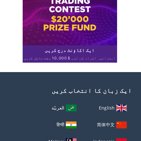
ایک اکاؤنٹ درج کریں
ابتدائیہ افراد کے لئے $ 10،000 مفت حاصل کریں
ایک زبان کا انتخاب کریں
English
العربيّة
हिन्दी
简体中文