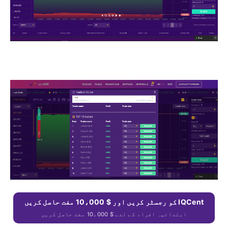
IQCent کو رجسٹر کریں اور $ 10،000 مفت حاصل کریں
ابتدائیہ افراد کے لئے $ 10،000 مفت حاصل کریں