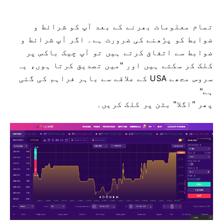
تمام معلومات بھرنے کے بعد آپ کو شرائط و
ضوابط کو پڑھنے کی ضرورت ہے۔
اگر آپ شرائط و
ضوابط سے اتفاق کرتے ہیں تو آپ چیک باکس پر
کلک کر سکتے ہیں اور "میں تصدیق کرتا ہوں، یہ
سروس مجھے USA کے علاقے سے باہر فراہم کی گئی
ہے"
پھر "اگلا" بٹن پر کلک کریں۔