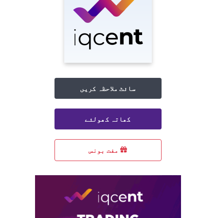
سائٹ ملاحظہ کریں
کھاتہ کھولئے
مفت بونس