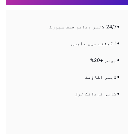
24/7 لائیو ویڈیو چیٹ سپورٹ
1 گھنٹے میں واپسی
بونس +20%
ڈیمو اکاؤنٹ
کاپی ٹریڈنگ ٹول