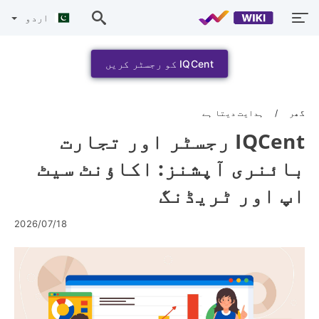
اردو
IQCent کو رجسٹر کریں
گھر
ہدایت دیتا ہے
IQCent رجسٹر اور تجارت
بائنری آپشنز: اکاؤنٹ سیٹ
اپ اور ٹریڈنگ
2026/07/18