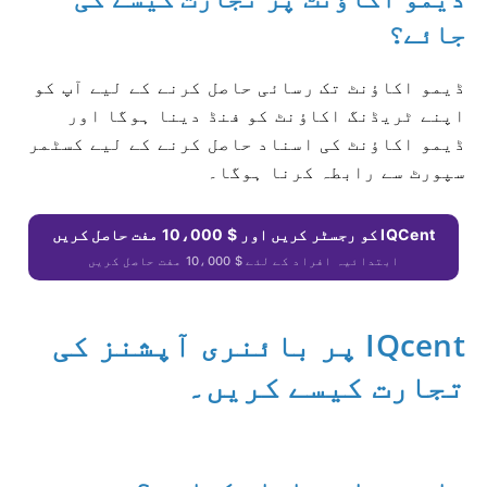
جائے؟
ڈیمو اکاؤنٹ تک رسائی حاصل کرنے کے لیے آپ کو
اپنے ٹریڈنگ اکاؤنٹ کو فنڈ دینا ہوگا اور
ڈیمو اکاؤنٹ کی اسناد حاصل کرنے کے لیے کسٹمر
سپورٹ سے رابطہ کرنا ہوگا۔
IQCent کو رجسٹر کریں اور $ 10،000 مفت حاصل کریں
ابتدائیہ افراد کے لئے $ 10،000 مفت حاصل کریں
IQcent پر بائنری آپشنز کی
تجارت کیسے کریں۔