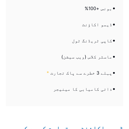
بونس +100%
ڈیمو اکاؤنٹ
کاپی ٹریڈنگ ٹول
ماسٹر کلاس (ویب سیشن)
پہلے 3 خطرے سے پاک تجارت
*
ذاتی کامیابی کا مینیجر
ڈیمو اکاؤنٹ پر تجارت کیسے کی