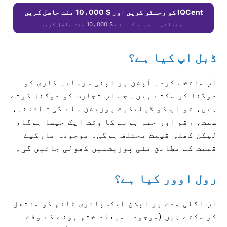
IQCent کو رجسٹر کریں اور $ 10،000 مفت حاصل کریں
ابتدائیہ افراد کے لئے $ 10،000 مفت حاصل کریں
ڈبل اپ کیا ہے؟
آپ منتخب کردہ آپشن پر اپنی سرمایہ کاری کو
دوگنا کر سکتے ہیں۔
جب آپ تجارت کو دوگنا کرتے
ہیں، تو آپ کو ڈپلیکیٹ پوزیشن ملے گی - اثاثہ،
سمت، رقم اور ختم ہونے کا وقت ایک جیسا ہوگا،
لیکن کھلی قیمت مختلف ہوگی۔
موجودہ مارکیٹ
قیمت کے مطابق نئی پوزیشنیں کھولی جائیں گی۔
رول اوور کیا ہے؟
آپ اگلی مدت پر آپشن ایکسپائری ٹائم کو منتقل
کر سکتے ہیں (موجودہ میعاد ختم ہونے کے وقت