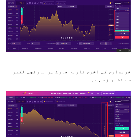
خریداری کی آخری تاریخ چارٹ پر نارنجی لکیر
سے نشان زد ہے۔