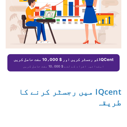
IQCent کو رجسٹر کریں اور $ 10،000 مفت حاصل کریں
ابتدائیہ افراد کے لئے $ 10،000 مفت حاصل کریں
IQcent میں رجسٹر کرنے کا
طریقہ