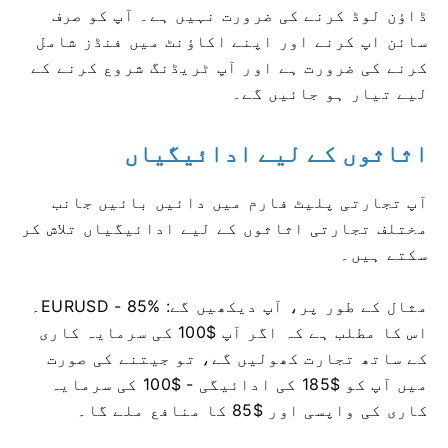
ڈاؤن لوڈ کرنے کی ضرورت نہیں ہے۔
آپ کو صرف
سائن اپ کرنے اور اپنے اکاؤنٹ میں فنڈز شامل
کرنے کی ضرورت ہے اور آپ ٹریڈنگ شروع کرنے کے
لیے تیار ہو جائیں گے۔
اثاثوں کے لیے ادائیگیاں
آپ تجارتی پلیٹ فارم میں دائیں بائیں جانب
مختلف تجارتی اثاثوں کے لیے ادائیگیاں تلاش کر
سکتے ہیں۔
مثال کے طور پر، آپ دیکھیں گے: EURUSD - 85%۔
اس کا مطلب ہے کہ اگر آپ $100 کی سرمایہ کاری
کے ساتھ تجارت کھولیں گے، تو جیتنے کی صورت
میں آپ کو $185 کی ادائیگی - $100 کی سرمایہ
کاری کی واپسی اور $85 کا منافع ملے گا۔