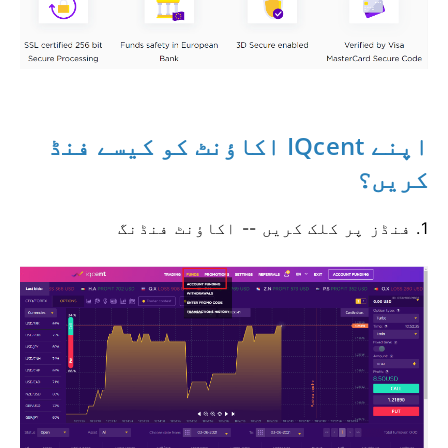
اپنے IQcent اکاؤنٹ کو کیسے فنڈ
کریں؟
1. فنڈز پر کلک کریں -- اکاؤنٹ فنڈنگ