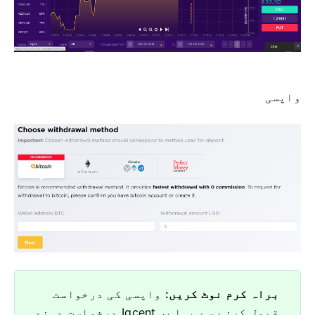
واپسی
براہ کرم نوٹ کریں:
واپسی کی درخواست
قبول کرنے سے پہلے، Iqcent درخواست دہندہ