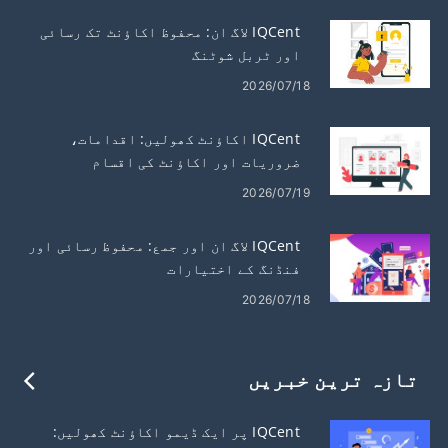
IQCent لاگ ان: محفوظ اکاؤنٹ تک رسائی
اور ٹربل شوٹنگ
2026/07/18
IQCent اکاؤنٹ کھولیں: اقدامات،
ضروریات اور اکاؤنٹ کی اقسام
2026/07/19
IQCent لاگ ان اور جمع: محفوظ رسائی اور
فنڈنگ ​​کے اختیارات
2026/07/18
تازہ ترین خبریں
IQCent پر ایک ڈیمو اکاؤنٹ کھولیں: