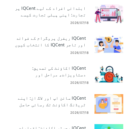
ابتدائی افراد کے لیے IQCent پر
تجارت: اپنی پہلی تجارت کیسے
کریں۔
2026/07/18
IQCent ریفرل پروگرام کے فوائد
اور تاجر IQCent کا انتخاب کیوں
کرتے ہیں۔
2026/07/18
IQCent اکاؤنٹ کی تصدیق:
دستاویزات، مراحل اور
پروسیسنگ کا وقت
2026/07/18
IQCent سائن اپ اور لاگ ان: اپنے
ٹریڈنگ اکاؤنٹ تک رسائی حاصل
کریں۔
2026/07/18
IQCent رجسٹر اکاؤنٹ: اقدامات