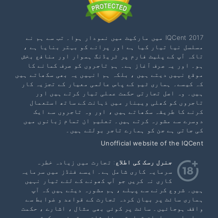
IQCent 2017 میں مارکیٹ میں نمودار ہوا۔ تب سے ہم نے
مسلسل نیا تیار کیا ہے اور پرانے کو بہتر بنایا ہے ،
تاکہ آپ کے پلیٹ فارم پر ٹریڈنگ ہموار اور منافع بخش
ہو۔ اور یہ صرف آغاز ہے۔ ہم تاجروں کو صرف کمانے کا
موقع نہیں دیتے ہیں ، بلکہ ہم انہیں یہ بھی سکھاتے ہیں
کہ کیسے۔ ہماری ٹیم کے پاس عالمی معیار کے تجزیہ کار
ہیں۔ وہ اصل تجارتی حکمت عملی تیار کرتے ہیں اور
تاجروں کو کھلی ویبنار میں ذہانت کے ساتھ استعمال
کرنے کا طریقہ سکھاتے ہیں ، اور وہ تاجروں سے ایک
دوسرے سے مشورہ کرتے ہیں۔ تعلیم ان تمام زبانوں میں
کی جاتی ہے جن کو ہمارے تاجر بولتے ہیں۔
Unofficial website of the IQCent
جنرل رسک کی اطلاع
: تجارت میں زیادہ خطرہ
سرمایہ کاری شامل ہے۔ ایسے فنڈز میں سرمایہ
کاری نہ کریں جو آپ کھونے کے لئے تیار نہیں
ہیں۔ شروع کرنے سے پہلے ، ہم مشورہ دیتے ہیں کہ آپ
ہماری سائٹ پر بیان کردہ تجارت کے قواعد و ضوابط سے
واقف ہوجائیں۔ سائٹ پر کوئی بھی مثال ، اشارے ، حکمت
عملی اور ہدایات تجارتی سفارشات مرتب نہیں کرتی ہیں