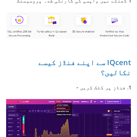
1 گھنٹے میں واپسی کی گارنٹی شدہ پروسیسنگ
IQcent سے اپنے فنڈز کیسے
نکالیں؟
1. فنڈز پر کلک کریں -