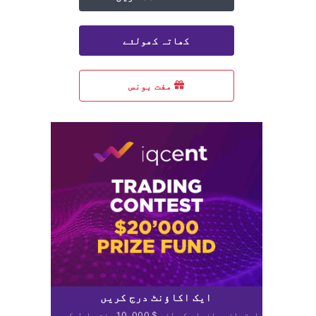
کھاتہ کھولئے
مفت بونس
ایک اکاؤنٹ درج کریں
ابتدائیہ افراد کے لئے $ 10،000 مفت حاصل کریں