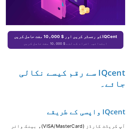
IQCent کو رجسٹر کریں اور $ 10،000 مفت حاصل کریں
ابتدائیہ افراد کے لئے $ 10،000 مفت حاصل کریں
IQcent سے رقم کیسے نکالی
جائے۔
IQcent واپسی کے طریقے
آپ کریڈٹ کارڈز (VISA/MasterCard)، بینک وائر