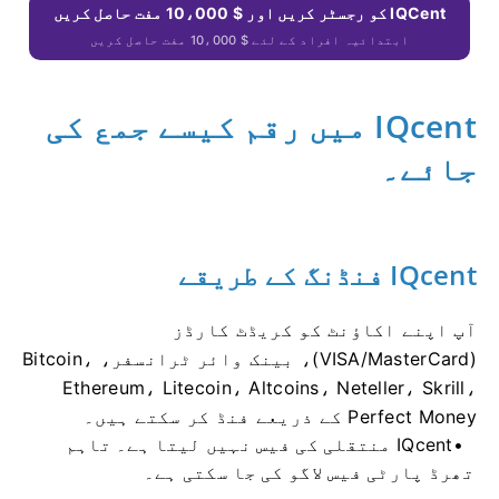
IQCent کو رجسٹر کریں اور $ 10،000 مفت حاصل کریں
ابتدائیہ افراد کے لئے $ 10،000 مفت حاصل کریں
IQcent میں رقم کیسے جمع کی
جائے۔
IQcent فنڈنگ ​​کے طریقے
آپ اپنے اکاؤنٹ کو کریڈٹ کارڈز
(VISA/MasterCard)، بینک وائر ٹرانسفر، Bitcoin،
Ethereum، Litecoin، Altcoins، Neteller، Skrill،
Perfect Money کے ذریعے فنڈ کر سکتے ہیں۔
IQcent منتقلی کی فیس نہیں لیتا ہے۔
تاہم
تھرڈ پارٹی فیس لاگو کی جا سکتی ہے۔