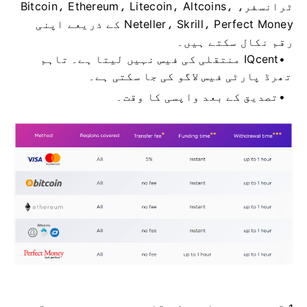
ٹرانسفر، Bitcoin، Ethereum، Litecoin، Altcoins،
Neteller، Skrill، Perfect Money کے ذریعے اپنی
رقم نکال سکتے ہیں۔
IQcent منتقلی کی فیس نہیں لیتا ہے۔
تاہم
تھرڈ پارٹی فیس لاگو کی جا سکتی ہے۔
تصدیق کے بعد واپسی کا وقت۔