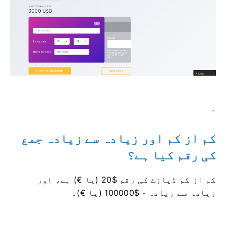
۔
کم از کم اور زیادہ سے زیادہ جمع
کی رقم کیا ہے؟
کم از کم ڈپازٹ کی رقم $20 (یا €) ہے، اور
زیادہ سے زیادہ - $100000 (یا €)۔