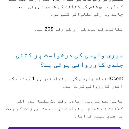
کے لیے اس شخص کی شناخت کی ضرورت ہوتی ہے،
چاہے وہ رقم نکلوائی گئی ہو۔
نکالنے کے لیے کم از کم رقم $20 ہے۔
میری واپسی کی درخواست پر کتنی
جلدی کارروائی ہوتی ہے؟
IQcent تمام واپسی کی درخواستوں پر 1 گھنٹے کے
اندر کارروائی کرتا ہے۔
تاہم تصدیق میں زیادہ وقت لگ سکتا ہے، اگر
کلائنٹ نے تمام درخواست کردہ دستاویزات کو وقت
پر جمع نہیں کرایا۔