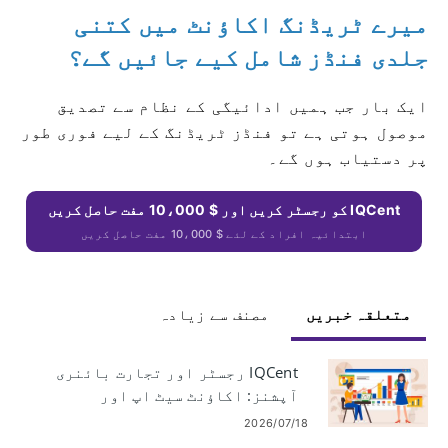
میرے ٹریڈنگ اکاؤنٹ میں کتنی
جلدی فنڈز شامل کیے جائیں گے؟
ایک بار جب ہمیں ادائیگی کے نظام سے تصدیق
موصول ہوتی ہے تو فنڈز ٹریڈنگ کے لیے فوری طور
پر دستیاب ہوں گے۔
IQCent کو رجسٹر کریں اور $ 10،000 مفت حاصل کریں
ابتدائیہ افراد کے لئے $ 10،000 مفت حاصل کریں
متعلقہ خبریں
مصنف سے زیادہ
IQCent رجسٹر اور تجارت بائنری
آپشنز: اکاؤنٹ سیٹ اپ اور
ٹریڈنگ
2026/07/18