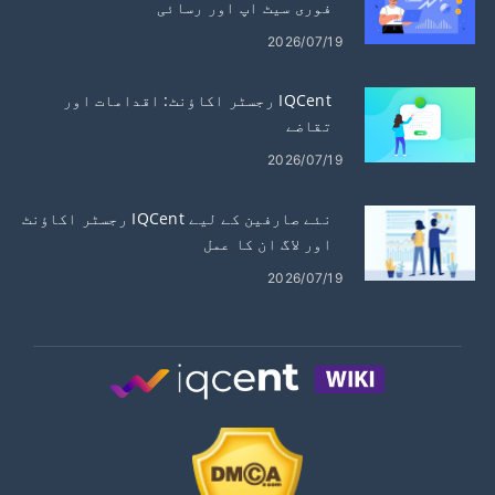
فوری سیٹ اپ اور رسائی
2026/07/19
IQCent رجسٹر اکاؤنٹ: اقدامات اور
تقاضے
2026/07/19
نئے صارفین کے لیے IQCent رجسٹر اکاؤنٹ
اور لاگ ان کا عمل
2026/07/19