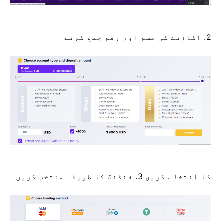
​​2. اکاؤنٹ کی قسم اور رقم جمع کرنے
کا انتخاب کریں 3. فنڈنگ ​​کا طریقہ منتخب کریں