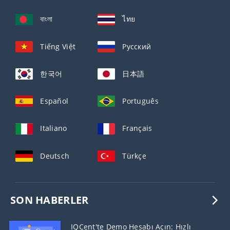
বাংলা
ไทย
Tiếng Việt
Русский
한국어
日本語
Español
Português
Italiano
Français
Deutsch
Türkçe
SON HABERLER
IQCent'te Demo Hesabı Açın: Hızlı