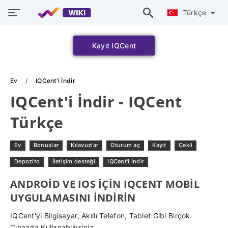
Türkçe
Kayıt IQCent
Ev
IQCent'i İndir
IQCent'i İndir - IQCent
Türkçe
Ev
Bonuslar
Kılavuzlar
Oturum aç
Kayıt
Çekil
Depozito
İletişim desteği
IQCent'i İndir
ANDROID VE IOS IÇIN IQCENT MOBIL
UYGULAMASINI INDIRIN
IQCent'yi Bilgisayar, Akıllı Telefon, Tablet Gibi Birçok
Cihazda Kullanabilirsiniz.