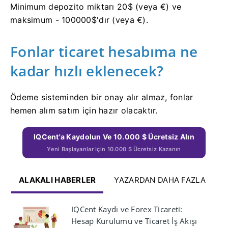
Minimum depozito miktarı 20$ (veya €) ve
maksimum - 100000$'dır (veya €).
Fonlar ticaret hesabıma ne
kadar hızlı eklenecek?
Ödeme sisteminden bir onay alır almaz, fonlar
hemen alım satım için hazır olacaktır.
IQCent'a Kaydolun Ve 10.000 $ Ücretsiz Alın
Yeni Başlayanlar Için 10.000 $ Ücretsiz Kazanın
ALAKALI HABERLER
YAZARDAN DAHA FAZLA
IQCent Kaydı ve Forex Ticareti:
Hesap Kurulumu ve Ticaret İş Akışı