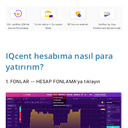
IQcent hesabıma nasıl para
yatırırım?
1. FONLAR -- HESAP FONLAMA'ya tıklayın