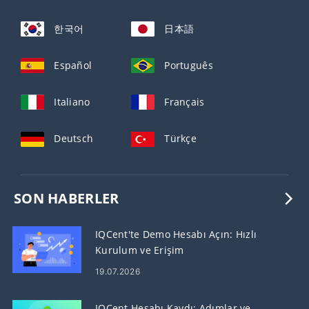
한국어
日本語
Español
Português
Italiano
Français
Deutsch
Türkçe
SON HABERLER
IQCent'te Demo Hesabı Açın: Hızlı
Kurulum ve Erişim
19.07.2026
IQCent Hesabı Kaydı: Adımlar ve