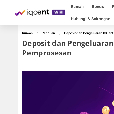
Rumah
Bonus
Hubungi & Sokongan
Rumah
Panduan
Deposit dan Pengeluaran IQCen
Deposit dan Pengeluaran
Pemprosesan