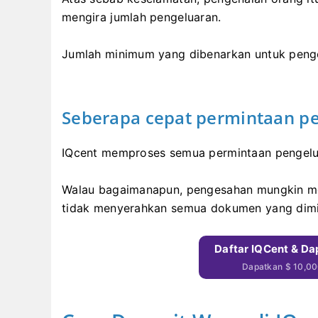
mengira jumlah pengeluaran.
Jumlah minimum yang dibenarkan untuk penge
Seberapa cepat permintaan pe
IQcent memproses semua permintaan pengelu
Walau bagaimanapun, pengesahan mungkin men
tidak menyerahkan semua dokumen yang dimi
Daftar IQCent & D
Dapatkan $ 10,0