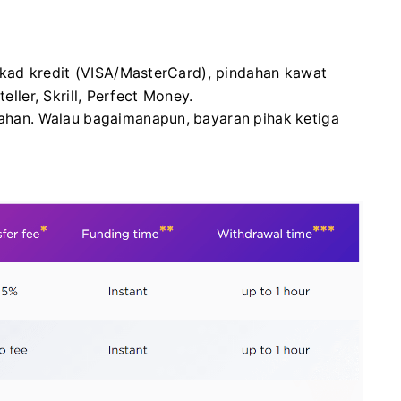
kad kredit (VISA/MasterCard), pindahan kawat
eller, Skrill, Perfect Money.
ahan.
Walau bagaimanapun, bayaran pihak ketiga