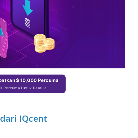
apatkan $ 10,000 Percuma
00 Percuma Untuk Pemula
dari IQcent