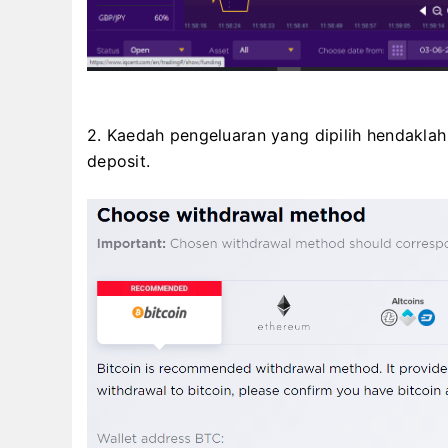
2. Kaedah pengeluaran yang dipilih hendakl
deposit.