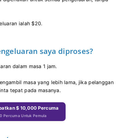
luaran ialah $20.
ngeluaran saya diproses?
aran dalam masa 1 jam.
gambil masa yang lebih lama, jika pelanggan
nta tepat pada masanya.
apatkan $ 10,000 Percuma
00 Percuma Untuk Pemula