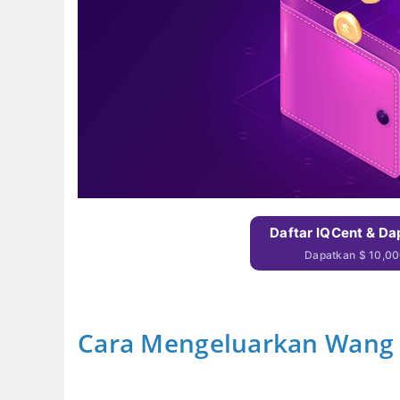
Daftar IQCent & D
Dapatkan $ 10,0
Cara Mengeluarkan Wang 