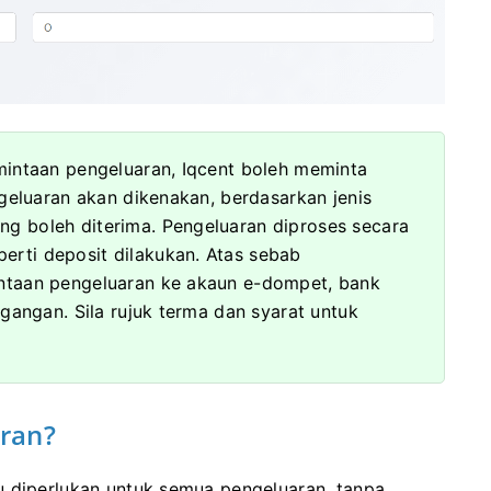
ntaan pengeluaran, Iqcent boleh meminta
geluaran akan dikenakan, berdasarkan jenis
ng boleh diterima.
Pengeluaran diproses secara
erti deposit dilakukan.
Atas sebab
ntaan pengeluaran ke akaun e-dompet, bank
dagangan.
Sila rujuk terma dan syarat untuk
ran?
u diperlukan untuk semua pengeluaran, tanpa