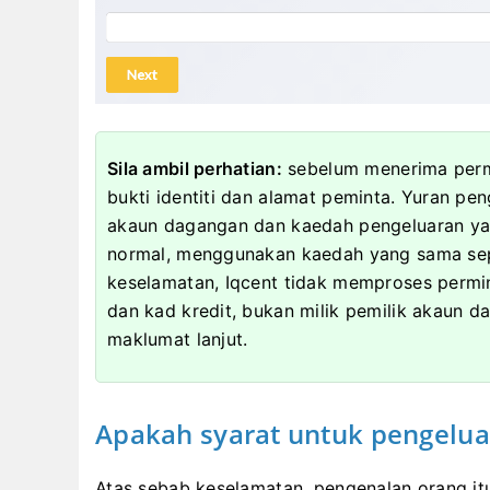
Sila ambil perhatian:
sebelum menerima permi
bukti identiti dan alamat peminta.
Yuran pen
akaun dagangan dan kaedah pengeluaran ya
normal, menggunakan kaedah yang sama sep
keselamatan, Iqcent tidak memproses permi
dan kad kredit, bukan milik pemilik akaun 
maklumat lanjut.
Apakah syarat untuk pengelua
Atas sebab keselamatan, pengenalan orang it