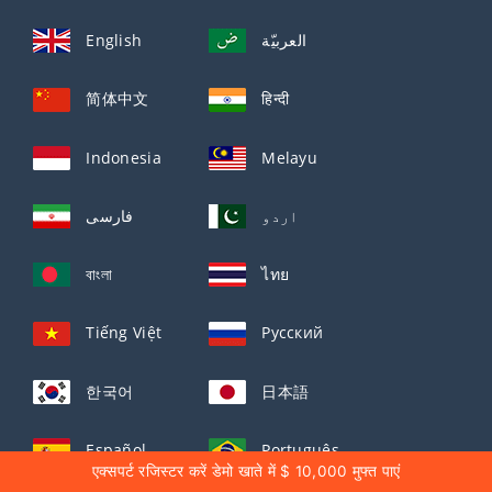
English
العربيّة
简体中文
हिन्दी
Indonesia
Melayu
اردو
فارسی
বাংলা
ไทย
Tiếng Việt
Русский
한국어
日本語
Español
Português
एक्सपर्ट रजिस्टर करें डेमो खाते में $ 10,000 मुफ्त पाएं