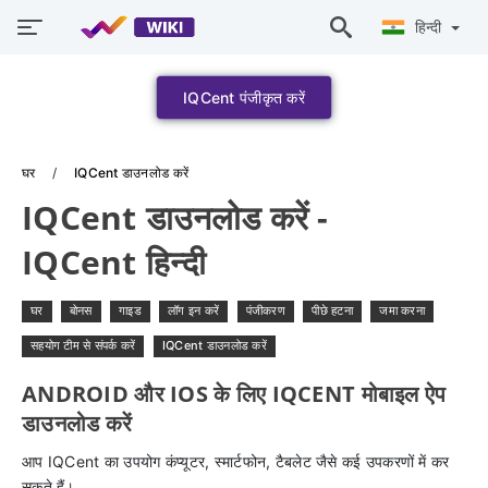
हिन्दी
IQCent पंजीकृत करें
घर
IQCent डाउनलोड करें
IQCent डाउनलोड करें -
IQCent हिन्दी
घर
बोनस
गाइड
लॉग इन करें
पंजीकरण
पीछे हटना
जमा करना
सहयोग टीम से संपर्क करें
IQCent डाउनलोड करें
ANDROID और IOS के लिए IQCENT मोबाइल ऐप
डाउनलोड करें
आप IQCent का उपयोग कंप्यूटर, स्मार्टफोन, टैबलेट जैसे कई उपकरणों में कर
सकते हैं।