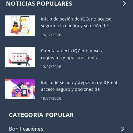
NOTICIAS POPULARES
Inicio de sesión de IQCent: acceso
seguro a la cuenta y solución de
problemas
18/07/2026
Cuenta abierta IQCent: pasos,
requisitos y tipos de cuenta
19/07/2026
Inicio de sesión y depósito de IQCent:
acceso seguro y opciones de
financiación
18/07/2026
CATEGORÍA POPULAR
Bonificaciones
3