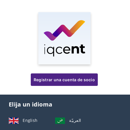
Registrar una cuenta de socio
Elija un idioma
English
العربيّة